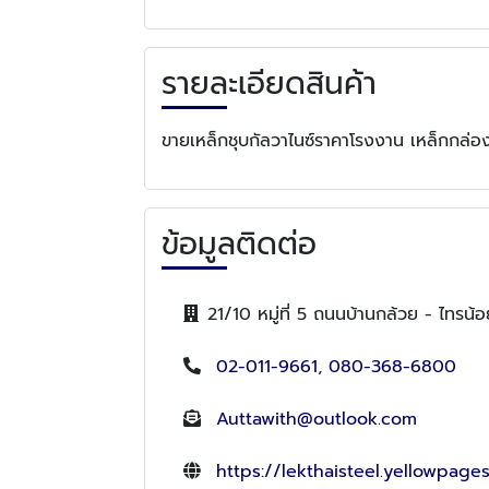
รายละเอียดสินค้า
ขายเหล็กชุบกัลวาไนซ์ราคาโรงงาน เหล็กกล่องช
ข้อมูลติดต่อ
21/10 หมู่ที่ 5 ถนนบ้านกล้วย - ไทร
02-011-9661
,
080-368-6800
Auttawith@outlook.com
https://lekthaisteel.yellowpages