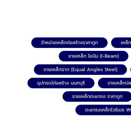
จำหน่ายเหล็กก่อสร้างราคาถูก
เหล็ก
ขายเหล็ก ไอบีม (I-Beam)
ขายเหล็กฉาก (Equal Angles Steel)
อุปกรณ์ก่อสร้าง นนทบุรี
ขายเหล็กป
ขายเหล็กตะแกรง ราคาถูก
ตะแกรงเหล็กไวร์เมช W