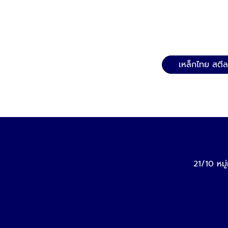
เหล็กไทย สตีล
21/10 หมู