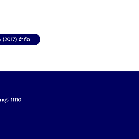
ล (2017) จำกัด
บุรี 11110