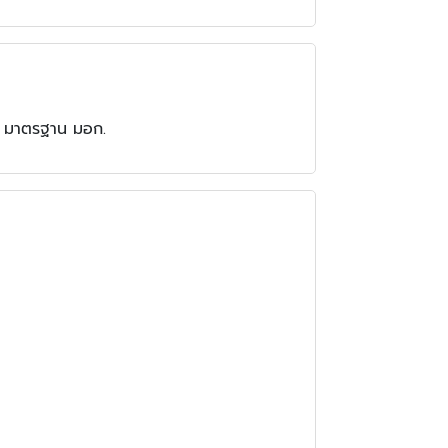
ริง มาตรฐาน มอก.