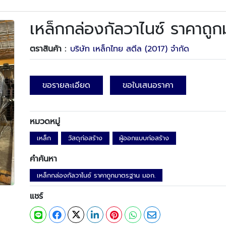
เหล็กกล่องกัลวาไนซ์ ราคาถู
ตราสินค้า :
บริษัท เหล็กไทย สตีล (2017) จำกัด
ขอรายละเอียด
ขอใบเสนอราคา
หมวดหมู่
เหล็ก
วัสดุก่อสร้าง
ผู้ออกแบบก่อสร้าง
คำค้นหา
เหล็กกล่องกัลวาไนซ์ ราคาถูกมาตรฐาน มอก.
แชร์