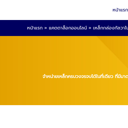
หน้าแรก
หน้าแรก
»
แคตตาล็อกออนไลน์
»
เหล็กกล่องกัลวาไ
จำหน่ายเหล็กครบวงจรจบได้ในที่เดียว ที่มีมา