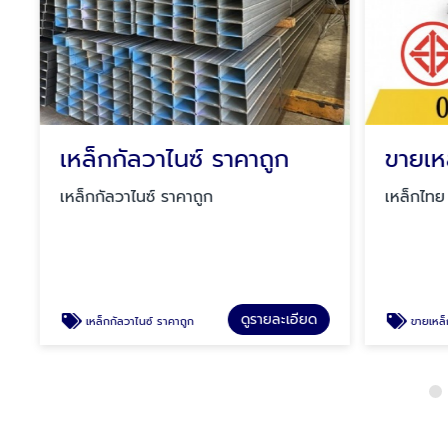
เหล็กกัลวาไนซ์ ราคาถูก
เหล็กกัลวาไนซ์ ราคาถูก
เหล็กไทย 
ดูรายละเอียด
เหล็กกัลวาไนซ์ ราคาถูก
ขายเหล็ก เอช