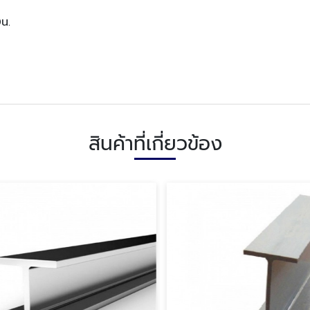
0น.
สินค้าที่เกี่ยวข้อง