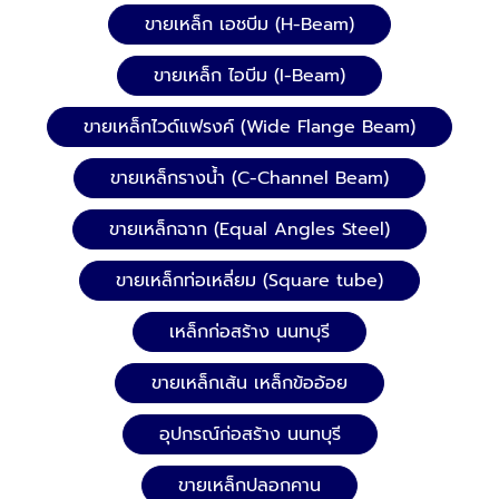
ขายเหล็ก เอชบีม (H-Beam)
ขายเหล็ก ไอบีม (I-Beam)
ขายเหล็กไวด์แฟรงค์ (Wide Flange Beam)
ขายเหล็กรางน้ำ (C-Channel Beam)
ขายเหล็กฉาก (Equal Angles Steel)
ขายเหล็กท่อเหลี่ยม (Square tube)
เหล็กก่อสร้าง นนทบุรี
ขายเหล็กเส้น เหล็กข้ออ้อย
อุปกรณ์ก่อสร้าง นนทบุรี
ขายเหล็กปลอกคาน