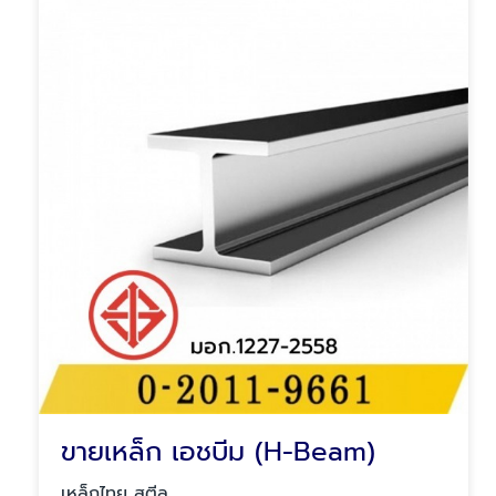
ขายเหล็ก เอชบีม (H-Beam)
เหล็กไทย สตีล