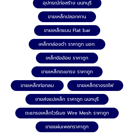
อุปกรณ์ก่อสร้าง นนทบุรี
ขายเหล็กปลอกคาน
ขายเหล็กแบน Flat bar
เหล็กกล่องดำ ราคาถูก มอก.
เหล็กข้ออ้อย ราคาถูก
ขายเหล็กตะแกรง ราคาถูก
ขายเหล็กท่อกลม
ขายเหล็กรางรถไฟ
ขายส่งแปเหล็ก ราคาถูก นนทบุรี
ตะแกรงเหล็กไวร์เมช Wire Mesh ราคาถูก
ขายแผ่นเพลทราคาถูก