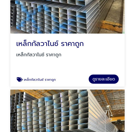
เหล็กกัลวาไนซ์ ราคาถูก
เหล็กกัลวาไนซ์ ราคาถูก
ดูรายละเอียด
เหล็กกัลวาไนซ์ ราคาถูก