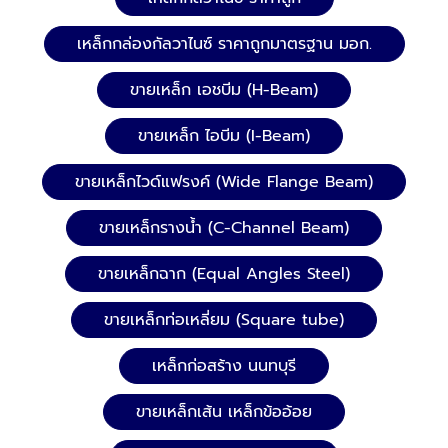
เหล็กกล่องกัลวาไนซ์ ราคาถูกมาตรฐาน มอก.
ขายเหล็ก เอชบีม (H-Beam)
ขายเหล็ก ไอบีม (I-Beam)
ขายเหล็กไวด์แฟรงค์ (Wide Flange Beam)
ขายเหล็กรางน้ำ (C-Channel Beam)
ขายเหล็กฉาก (Equal Angles Steel)
ขายเหล็กท่อเหลี่ยม (Square tube)
เหล็กก่อสร้าง นนทบุรี
ขายเหล็กเส้น เหล็กข้ออ้อย