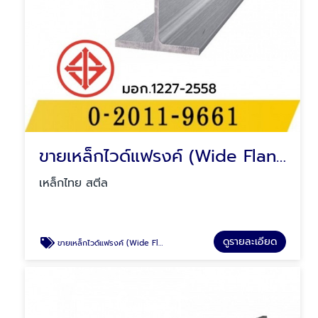
ขายเหล็กไวด์แฟรงค์ (Wide Flange Beam)
เหล็กไทย สตีล
ดูรายละเอียด
ขายเหล็กไวด์แฟรงค์ (Wide Flange Beam)