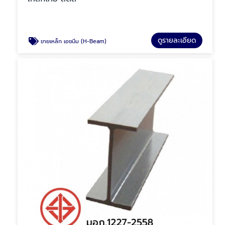
ดูรายละเอียด
ขายเหล็ก เอชบีม (H-Beam)