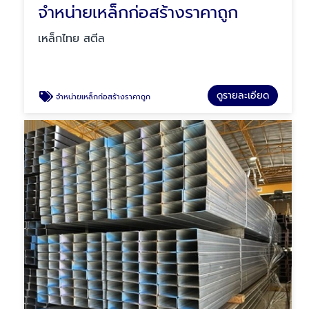
จำหน่ายเหล็กก่อสร้างราคาถูก
เหล็กไทย สตีล
ดูรายละเอียด
จำหน่ายเหล็กก่อสร้างราคาถูก