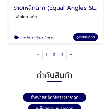
ขายเหล็กฉาก (Equal Angles Steel)
เหล็กไทย สตีล
ดูรายละเอียด
ขายเหล็กฉาก (Equal Angles Steel)
Previous
Next
«
1
2
3
»
คำค้นสินค้า
จำหน่ายเหล็กก่อสร้างราคาถูก
เหล็กกัลวาไนซ์ ราคาถูก