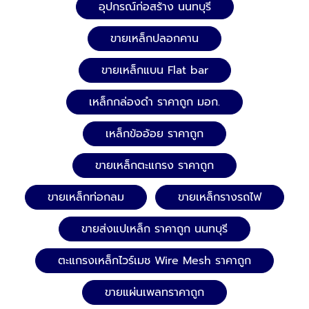
อุปกรณ์ก่อสร้าง นนทบุรี
ขายเหล็กปลอกคาน
ขายเหล็กแบน Flat bar
เหล็กกล่องดำ ราคาถูก มอก.
เหล็กข้ออ้อย ราคาถูก
ขายเหล็กตะแกรง ราคาถูก
ขายเหล็กท่อกลม
ขายเหล็กรางรถไฟ
ขายส่งแปเหล็ก ราคาถูก นนทบุรี
ตะแกรงเหล็กไวร์เมช Wire Mesh ราคาถูก
ขายแผ่นเพลทราคาถูก