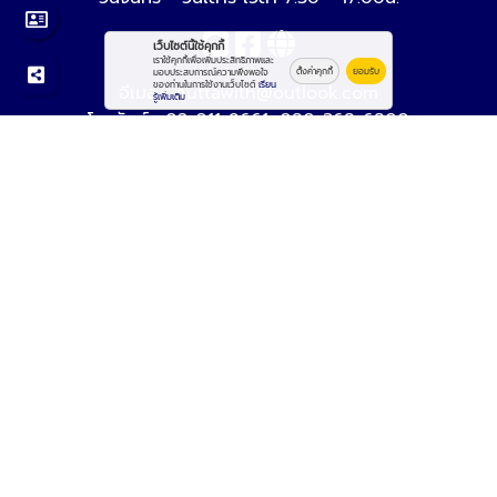
เว็บไซต์นี้ใช้คุกกี้
เราใช้คุกกี้เพื่อเพิ่มประสิทธิภาพและ
ตั้งค่าคุกกี้
ยอมรับ
มอบประสบการณ์ความพึงพอใจ
ของท่านในการใช้งานเว็บไซต์
เรียน
อีเมล :
Auttawith@outlook.com
รู้เพิ่มเติม
โทรศัพท์ :
02-011-9661
,
080-368-6800
© 2569
เหล็ก นนทบุรี - เหล็กไทย สตีล
Work is Secure
Protect Data With Encrypt
Powered By
Thailand YellowPages