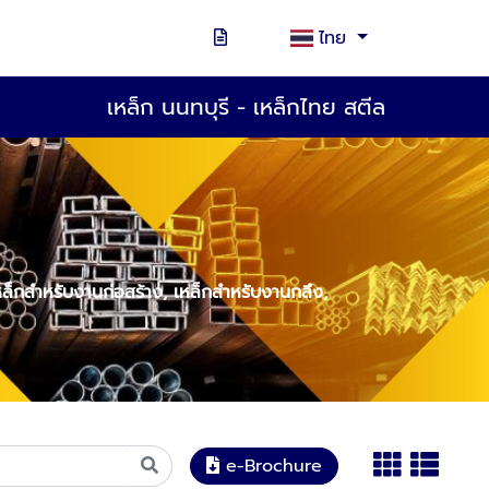
ไทย
เหล็ก นนทบุรี - เหล็กไทย สตีล
เหล็กสำหรับงานก่อสร้าง, เหล็กสำหรับงานกลึง,
e-Brochure