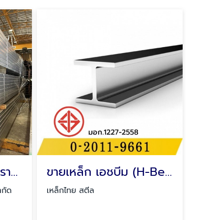
เหล็กกล่องกัลวาไนซ์ ราคาถูกมาตรฐาน มอก.
ขายเหล็ก เอชบีม (H-Beam)
ำกัด
เหล็กไทย สตีล