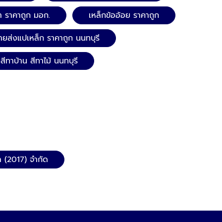
ำ ราคาถูก มอก.
เหล็กข้ออ้อย ราคาถูก
ายส่งแปเหล็ก ราคาถูก นนทบุรี
สีทาบ้าน สีทาไม้ นนทบุรี
ล (2017) จำกัด