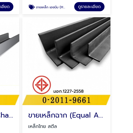
ะเอียด
ดูรายละเอียด
ขายเหล็ก เอชบีม (H-Beam)
ขายเหล็กรางน้ำ (C-Channel Beam)
ขายเหล็กฉาก (Equal Angles Steel)
เหล็กไทย สตีล