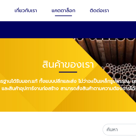
เกี่ยวกับเรา
แคตตาล็อก
ติดต่อเรา
สินค้าของเรา
ตรฐานได้รับมอก.แท้ ทั้งแบบปลีกและส่ง ไม่ว่าจะเป็นเหล็กรูปพรรณ, 
และสินค้าอุปการ์งานก่อสร้าง สามารถสั่งสินค้าตามความต้องการได้