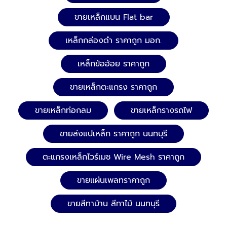
ขายเหล็กแบน Flat bar
เหล็กกล่องดำ ราคาถูก มอก.
เหล็กข้ออ้อย ราคาถูก
ขายเหล็กตะแกรง ราคาถูก
ขายเหล็กท่อกลม
ขายเหล็กรางรถไฟ
ขายส่งแปเหล็ก ราคาถูก นนทบุรี
ตะแกรงเหล็กไวร์เมช Wire Mesh ราคาถูก
ขายแผ่นเพลทราคาถูก
ขายสีทาบ้าน สีทาไม้ นนทบุรี