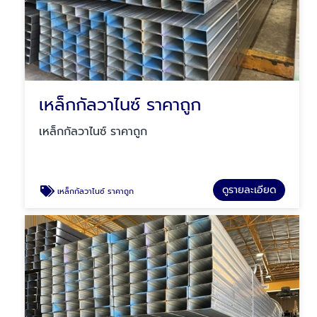
เหล็กกัลวาไนซ์ ราคาถูก
เหล็กกัลวาไนซ์ ราคาถูก
ดูรายละเอียด
เหล็กกัลวาไนซ์ ราคาถูก