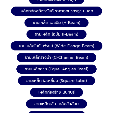
เหล็กกล่องกัลวาไนซ์ ราคาถูกมาตรฐาน มอก.
ขายเหล็ก เอชบีม (H-Beam)
ขายเหล็ก ไอบีม (I-Beam)
ขายเหล็กไวด์แฟรงค์ (Wide Flange Beam)
ขายเหล็กรางน้ำ (C-Channel Beam)
ขายเหล็กฉาก (Equal Angles Steel)
ขายเหล็กท่อเหลี่ยม (Square tube)
เหล็กก่อสร้าง นนทบุรี
ขายเหล็กเส้น เหล็กข้ออ้อย