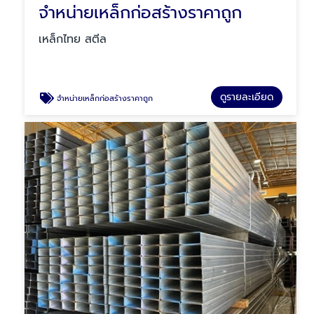
จำหน่ายเหล็กก่อสร้างราคาถูก
เหล็กไทย สตีล
ดูรายละเอียด
จำหน่ายเหล็กก่อสร้างราคาถูก