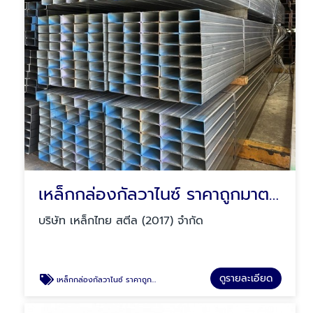
เหล็กกล่องกัลวาไนซ์ ราคาถูกมาตรฐาน มอก.
บริษัท เหล็กไทย สตีล (2017) จำกัด
ดูรายละเอียด
เหล็กกล่องกัลวาไนซ์ ราคาถูกมาตรฐาน มอก.