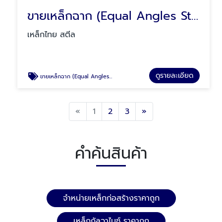
ขายเหล็กฉาก (Equal Angles Steel)
เหล็กไทย สตีล
ดูรายละเอียด
ขายเหล็กฉาก (Equal Angles Steel)
Previous
Next
«
1
2
3
»
คำค้นสินค้า
จำหน่ายเหล็กก่อสร้างราคาถูก
เหล็กกัลวาไนซ์ ราคาถูก