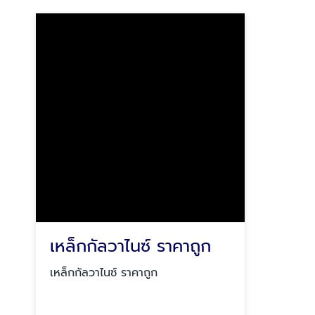
เหล็กกัลวาไนซ์ ราคาถูก
เหล็กกัลวาไนซ์ ราคาถูก