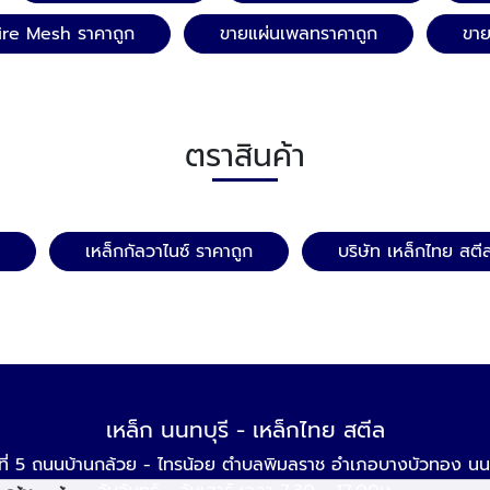
ire Mesh ราคาถูก
ขายแผ่นเพลทราคาถูก
ขาย
ตราสินค้า
เหล็กกัลวาไนซ์ ราคาถูก
บริษัท เหล็กไทย สตี
เหล็ก นนทบุรี - เหล็กไทย สตีล
่ที่ 5 ถนนบ้านกล้วย - ไทรน้อย ตำบลพิมลราช อำเภอบางบัวทอง นนท