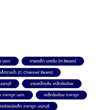
น มอก.
ขายเหล็ก เอชบีม (H-Beam)
หล็กรางน้ำ (C-Channel Beam)
นนทบุรี
ขายเหล็กเส้น เหล็กข้ออ้อย
ำ ราคาถูก มอก.
เหล็กข้ออ้อย ราคาถูก
ายส่งแปเหล็ก ราคาถูก นนทบุรี