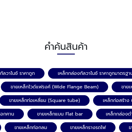
คำค้นสินค้า
กัลวาไนซ์ ราคาถูก
เหล็กกล่องกัลวาไนซ์ ราคาถูกมาตรฐา
ขายเหล็กไวด์แฟรงค์ (Wide Flange Beam)
ขายเ
ขายเหล็กท่อเหลี่ยม (Square tube)
เหล็กก่อสร้าง 
ลอกคาน
ขายเหล็กแบน Flat bar
เหล็กกล่องด
ขายเหล็กท่อกลม
ขายเหล็กรางรถไฟ
ข