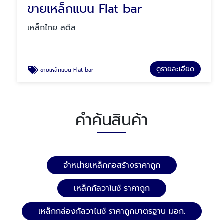
ขายเหล็กแบน Flat bar
เหล็กไทย สตีล
ดูรายละเอียด
ขายเหล็กแบน Flat bar
คำค้นสินค้า
จำหน่ายเหล็กก่อสร้างราคาถูก
เหล็กกัลวาไนซ์ ราคาถูก
เหล็กกล่องกัลวาไนซ์ ราคาถูกมาตรฐาน มอก.