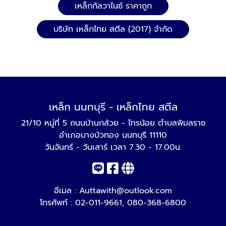
เหล็กกัลวาไนซ์ ราคาถูก
บริษัท เหล็กไทย สตีล (2017) จำกัด
เหล็ก นนทบุรี - เหล็กไทย สตีล
21/10 หมู่ที่ 5 ถนนบ้านกล้วย - ไทรน้อย ตำบลพิมลราช
อำเภอบางบัวทอง นนทบุรี 11110
วันจันทร์ - วันเสาร์ เวลา 7.30 - 17.00น.
อีเมล :
Auttawith@outlook.com
โทรศัพท์ :
02-011-9661
,
080-368-6800