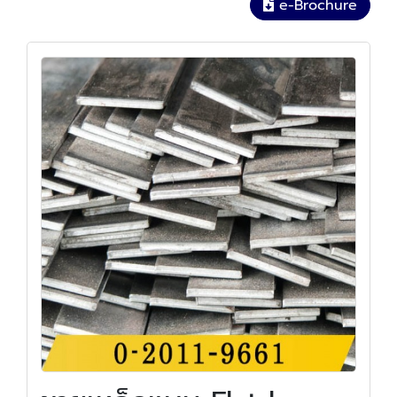
e-Brochure