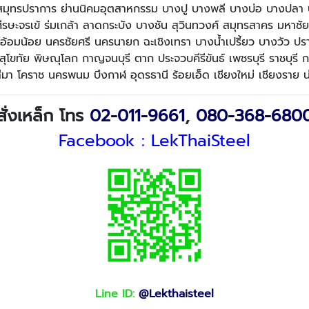
 สมุทรปราการ ย่านนิคมอุตสาหกรรม บางปู บางพลี บางบ่อ บางปลา
ีรษะจรเข้ ร่มเกล้า ลาดกระบัง บางชัน สุวินทวงศ์ สมุทรสาคร มหาชั
้อย นครชัยศรี นครนายก ฉะเชิงเทรา บางน้ำเปรี้ยว บางวัว ปราจีนบุ
 สุโขทัย พิษณุโลก กาญจนบุรี ตาก ประจวบคีรีขันธ์ เพชรบุรี ราชบุรี
มา โคราช นครพนม บึงกาฬ อุดรธานี ร้อยเอ็ด เชียงใหม่ เชียงราย น่
สั่งเหล็ก โทร
02-011-9661
,
080-368-680
Facebook :
LekThaiSteel
Line ID:
@Lekthaisteel