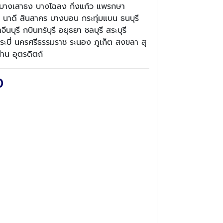
 บางเสาธง บางโฉลง กิ่งแก้ว แพรกษา
ย นาดี สินสาคร บางบอน กระทุ่มแบน ธนบุรี
รี กบินทร์บุรี อยุธยา ชลบุรี สระบุรี
 กระบี่ นครศรีธรรมราช ระนอง ภูเก็ต สงขลา สุ
าน อุตรดิตถ์
0