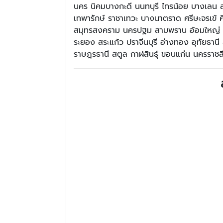
นคร นิคมบางกะดี นนทบุรี ไทรน้อย บางเลน
เทพารักษ์ ราชาเทวะ บางนาตราด ศรีษะจรเข้ ศ
สมุทรสงคราม นครปฐม สามพราน อ้อมใหญ่ อ้อมน
ระยอง สระแก้ว ปราจีนบุรี อ่างทอง อุทัยธานี
ราษฎรธานี สตูล กาฬสินธุ์ ขอนแก่น นครราชสี