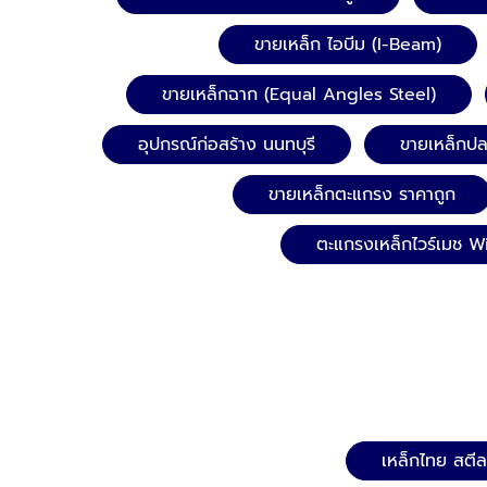
ขายเหล็ก ไอบีม (I-Beam)
ขายเหล็กฉาก (Equal Angles Steel)
อุปกรณ์ก่อสร้าง นนทบุรี
ขายเหล็กป
ขายเหล็กตะแกรง ราคาถูก
ตะแกรงเหล็กไวร์เมช W
เหล็กไทย สตีล