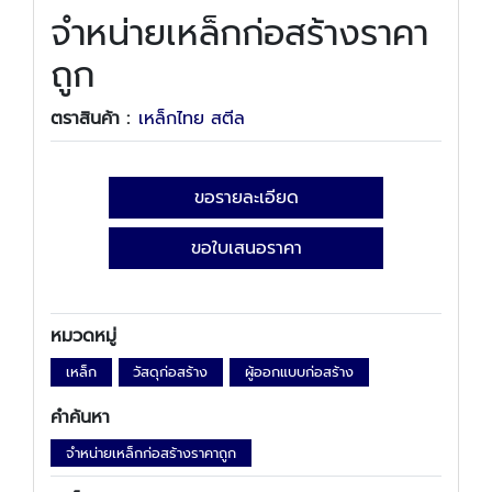
จำหน่ายเหล็กก่อสร้างราคา
ถูก
ตราสินค้า :
เหล็กไทย สตีล
ขอรายละเอียด
ขอใบเสนอราคา
หมวดหมู่
เหล็ก
วัสดุก่อสร้าง
ผู้ออกแบบก่อสร้าง
คำค้นหา
จำหน่ายเหล็กก่อสร้างราคาถูก