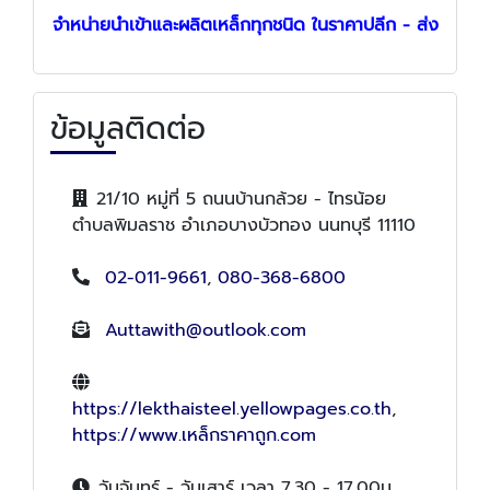
จำหน่ายนำเข้าและผลิตเหล็กทุกชนิด ในราคาปลีก - ส่ง
ข้อมูลติดต่อ
21/10 หมู่ที่ 5 ถนนบ้านกล้วย - ไทรน้อย
ตำบลพิมลราช อำเภอบางบัวทอง นนทบุรี 11110
02-011-9661
,
080-368-6800
Auttawith@outlook.com
https://lekthaisteel.yellowpages.co.th
,
https://www.เหล็กราคาถูก.com
วันจันทร์ - วันเสาร์ เวลา 7.30 - 17.00น.