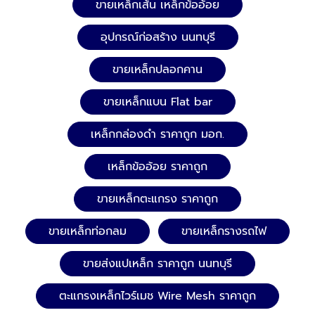
ขายเหล็กเส้น เหล็กข้ออ้อย
อุปกรณ์ก่อสร้าง นนทบุรี
ขายเหล็กปลอกคาน
ขายเหล็กแบน Flat bar
เหล็กกล่องดำ ราคาถูก มอก.
เหล็กข้ออ้อย ราคาถูก
ขายเหล็กตะแกรง ราคาถูก
ขายเหล็กท่อกลม
ขายเหล็กรางรถไฟ
ขายส่งแปเหล็ก ราคาถูก นนทบุรี
ตะแกรงเหล็กไวร์เมช Wire Mesh ราคาถูก