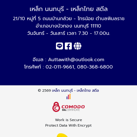
เหล็ก นนทบุรี - เหล็กไทย สตีล
21/10 หมู่ที่ 5 ถนนบ้านกล้วย - ไทรน้อย ตำบลพิมลราช
อำเภอบางบัวทอง นนทบุรี 11110
วันจันทร์ - วันเสาร์ เวลา 7.30 - 17.00น.
อีเมล :
Auttawith@outlook.com
โทรศัพท์ :
02-011-9661
,
080-368-6800
© 2569
เหล็ก นนทบุรี - เหล็กไทย สตีล
Work is Secure
Protect Data With Encrypt