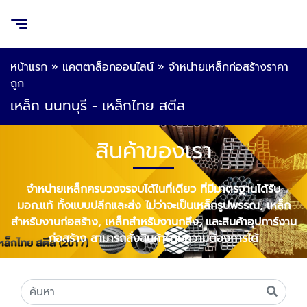
หน้าแรก
»
แคตตาล็อกออนไลน์
»
จำหน่ายเหล็กก่อสร้างราคา
ถูก
เหล็ก นนทบุรี - เหล็กไทย สตีล
สินค้าของเรา
จำหน่ายเหล็กครบวงจรจบได้ในที่เดียว ที่มีมาตรฐานได้รับ
มอก.แท้ ทั้งแบบปลีกและส่ง ไม่ว่าจะเป็นเหล็กรูปพรรณ, เหล็ก
สำหรับงานก่อสร้าง, เหล็กสำหรับงานกลึง, และสินค้าอุปการ์งาน
ก่อสร้าง สามารถสั่งสินค้าตามความต้องการได้