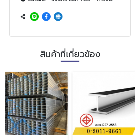
สินค้าที่เกี่ยวข้อง