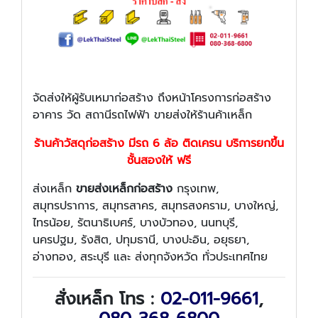
จัดส่งให้ผู้รับเหมาก่อสร้าง ถึงหน้าโครงการก่อสร้าง
อาคาร วัด สถานีรถไฟฟ้า ขายส่งให้ร้านค้าเหล็ก
ร้านค้าวัสดุก่อสร้าง มีรถ 6 ล้อ ติดเครน บริการยกขึ้น
ชั้นสองให้ ฟรี
ส่งเหล็ก
ขายส่งเหล็กก่อสร้าง
กรุงเทพ,
สมุทรปราการ, สมุทรสาคร, สมุทรสงคราม, บางใหญ่,
ไทรน้อย, รัตนาธิเบศร์, บางบัวทอง, นนทบุรี,
นครปฐม, รังสิต, ปทุมธานี, บางปะอิน, อยุธยา,
อ่างทอง, สระบุรี และ ส่งทุกจังหวัด ทั่วประเทศไทย
สั่งเหล็ก โทร :
02-011-9661
,