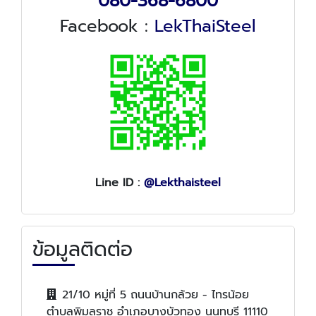
080-368-6800
Facebook :
LekThaiSteel
Line ID :
@Lekthaisteel
ข้อมูลติดต่อ
21/10 หมู่ที่ 5 ถนนบ้านกล้วย - ไทรน้อย
ตำบลพิมลราช อำเภอบางบัวทอง นนทบุรี 11110