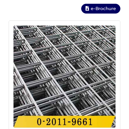
e-Brochure