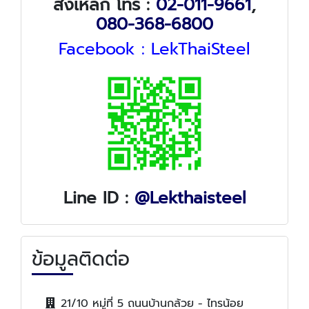
สั่งเหล็ก โทร :
02-011-9661
,
080-368-6800
Facebook :
LekThaiSteel
Line ID :
@Lekthaisteel
ข้อมูลติดต่อ
21/10 หมู่ที่ 5 ถนนบ้านกล้วย - ไทรน้อย