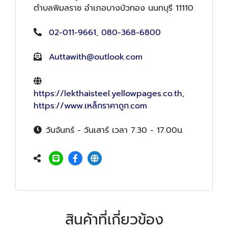
ตำบลพิมลราช อำเภอบางบัวทอง นนทบุรี 11110
02-011-9661
,
080-368-6800
Auttawith@outlook.com
https://lekthaisteel.yellowpages.co.th
,
https://www.เหล็กราคาถูก.com
วันจันทร์ - วันเสาร์ เวลา 7.30 - 17.00น.
สินค้าที่เกี่ยวข้อง