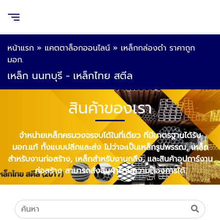
หน้าแรก
»
แคตตาล็อกออนไลน์
»
เหล็กกล่องดำ ราคาถูก
มอก.
เหล็ก นนทบุรี - เหล็กไทย สตีล
สินค้าของเรา
จำหน่ายเหล็กครบวงจรจบได้ในที่เดียว ที่มีมาตรฐานได้รับ
มอก.แท้ ทั้งแบบปลีกและส่ง ไม่ว่าจะเป็นเหล็กรูปพรรณ, เหล็ก
สำหรับงานก่อสร้าง, เหล็กสำหรับงานกลึง, และสินค้าอุปการ์งาน
ก่อสร้าง สามารถสั่งสินค้าตามความต้องการได้