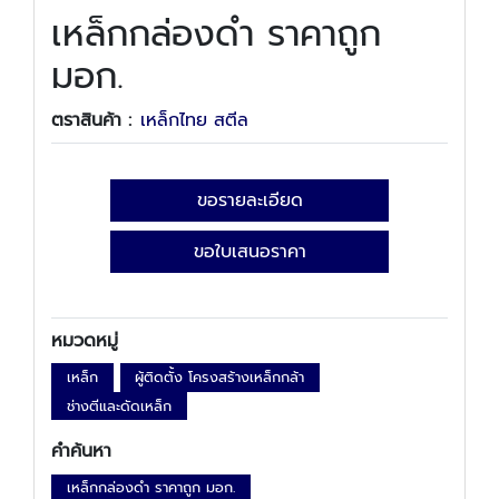
เหล็กกล่องดำ ราคาถูก
มอก.
ตราสินค้า :
เหล็กไทย สตีล
ขอรายละเอียด
ขอใบเสนอราคา
หมวดหมู่
เหล็ก
ผู้ติดตั้ง โครงสร้างเหล็กกล้า
ช่างตีและดัดเหล็ก
คำค้นหา
เหล็กกล่องดำ ราคาถูก มอก.