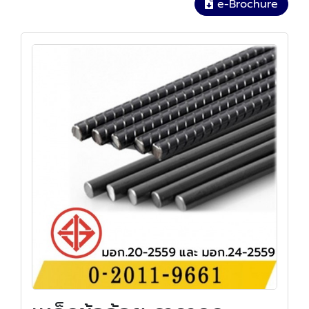
e-Brochure