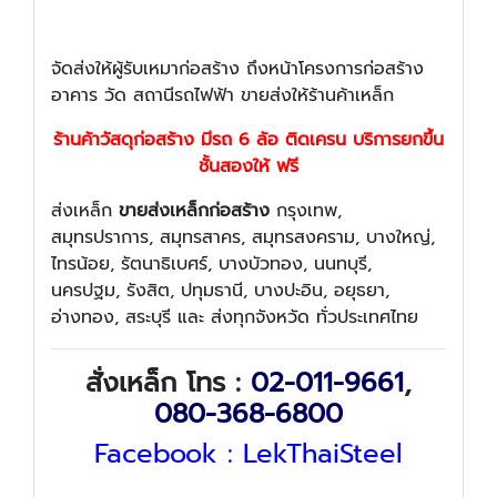
จัดส่งให้ผู้รับเหมาก่อสร้าง ถึงหน้าโครงการก่อสร้าง
อาคาร วัด สถานีรถไฟฟ้า ขายส่งให้ร้านค้าเหล็ก
ร้านค้าวัสดุก่อสร้าง มีรถ 6 ล้อ ติดเครน บริการยกขึ้น
ชั้นสองให้ ฟรี
ส่งเหล็ก
ขายส่งเหล็กก่อสร้าง
กรุงเทพ,
สมุทรปราการ, สมุทรสาคร, สมุทรสงคราม, บางใหญ่,
ไทรน้อย, รัตนาธิเบศร์, บางบัวทอง, นนทบุรี,
นครปฐม, รังสิต, ปทุมธานี, บางปะอิน, อยุธยา,
อ่างทอง, สระบุรี และ ส่งทุกจังหวัด ทั่วประเทศไทย
สั่งเหล็ก โทร :
02-011-9661
,
080-368-6800
Facebook :
LekThaiSteel