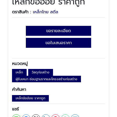
เหล็กข้ออ้อย ราคาถูก
ตราสินค้า :
เหล็กไทย สตีล
ขอรายละเอียด
ขอใบเสนอราคา
หมวดหมู่
เหล็ก
วัสดุก่อสร้าง
ผู้รับเหมา ซ่อมฐานรากและโครงสร้างก่อสร้าง
คำค้นหา
เหล็กข้ออ้อย ราคาถูก
แชร์