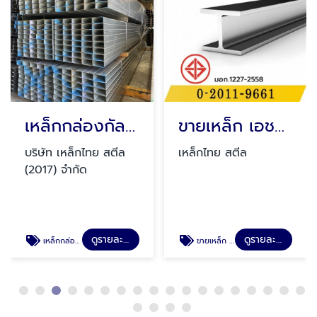
เหล็กกล่องกัลวาไนซ์ ราคาถูกมาตรฐาน มอก.
ขายเหล็ก เอชบีม (H-Beam)
บริษัท เหล็กไทย สตีล
เหล็กไทย สตีล
(2017) จำกัด
ดูรายละเอียด
ดูรายละเอียด
เหล็กกล่องกัลวาไนซ์ ราคาถูกมาตรฐาน มอก.
ขายเหล็ก เอชบีม (H-Beam)