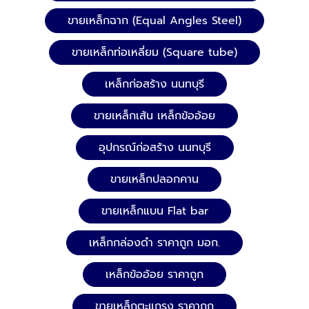
ขายเหล็กฉาก (Equal Angles Steel)
ขายเหล็กท่อเหลี่ยม (Square tube)
เหล็กก่อสร้าง นนทบุรี
ขายเหล็กเส้น เหล็กข้ออ้อย
อุปกรณ์ก่อสร้าง นนทบุรี
ขายเหล็กปลอกคาน
ขายเหล็กแบน Flat bar
เหล็กกล่องดำ ราคาถูก มอก.
เหล็กข้ออ้อย ราคาถูก
ขายเหล็กตะแกรง ราคาถูก