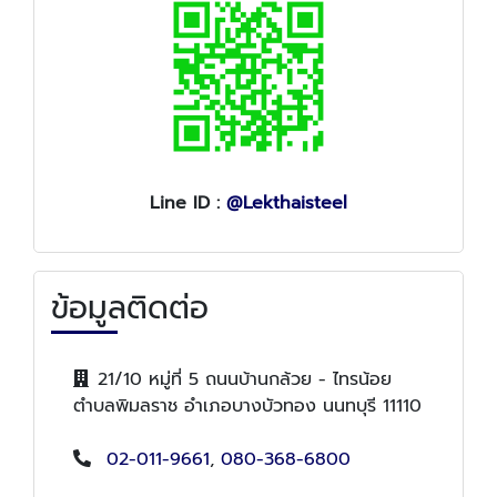
Line ID :
@Lekthaisteel
ข้อมูลติดต่อ
21/10 หมู่ที่ 5 ถนนบ้านกล้วย - ไทรน้อย
ตำบลพิมลราช อำเภอบางบัวทอง นนทบุรี 11110
02-011-9661
,
080-368-6800