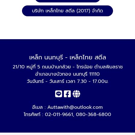
บริษัท เหล็กไทย สตีล (2017) จำกัด
เหล็ก นนทบุรี - เหล็กไทย สตีล
21/10 หมู่ที่ 5 ถนนบ้านกล้วย - ไทรน้อย ตำบลพิมลราช
อำเภอบางบัวทอง นนทบุรี 11110
วันจันทร์ - วันเสาร์ เวลา 7.30 - 17.00น.
อีเมล :
Auttawith@outlook.com
โทรศัพท์ :
02-011-9661
,
080-368-6800