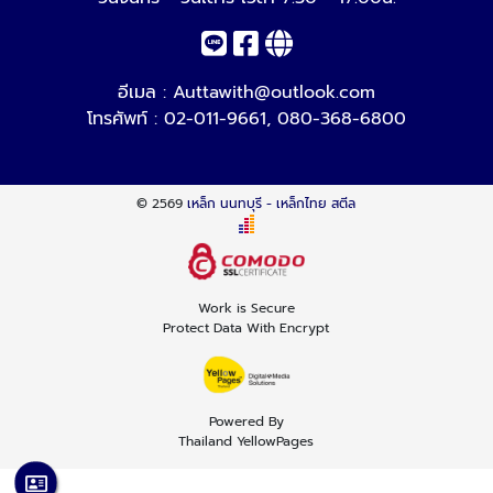
อีเมล :
Auttawith@outlook.com
โทรศัพท์ :
02-011-9661
,
080-368-6800
© 2569
เหล็ก นนทบุรี - เหล็กไทย สตีล
Work is Secure
Protect Data With Encrypt
Powered By
Thailand YellowPages