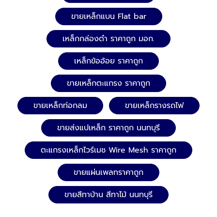
ขายเหล็กแบน Flat bar
เหล็กกล่องดำ ราคาถูก มอก.
เหล็กข้ออ้อย ราคาถูก
ขายเหล็กตะแกรง ราคาถูก
ขายเหล็กท่อกลม
ขายเหล็กรางรถไฟ
ขายส่งแปเหล็ก ราคาถูก นนทบุรี
ตะแกรงเหล็กไวร์เมช Wire Mesh ราคาถูก
ขายแผ่นเพลทราคาถูก
ขายสีทาบ้าน สีทาไม้ นนทบุรี