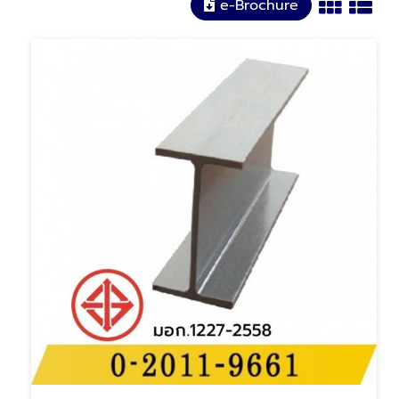
e-Brochure