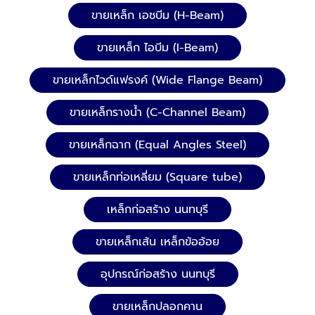
ขายเหล็ก เอชบีม (H-Beam)
ขายเหล็ก ไอบีม (I-Beam)
ขายเหล็กไวด์แฟรงค์ (Wide Flange Beam)
ขายเหล็กรางน้ำ (C-Channel Beam)
ขายเหล็กฉาก (Equal Angles Steel)
ขายเหล็กท่อเหลี่ยม (Square tube)
เหล็กก่อสร้าง นนทบุรี
ขายเหล็กเส้น เหล็กข้ออ้อย
อุปกรณ์ก่อสร้าง นนทบุรี
ขายเหล็กปลอกคาน